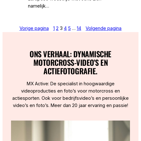
namelijk…
Vorige pagina
1
2
3
4
5
…
14
Volgende pagina
ONS VERHAAL: DYNAMISCHE
MOTORCROSS-VIDEO’S EN
ACTIEFOTOGRAFIE.
MX Active: De specialist in hoogwaardige
videoproducties en foto’s voor motorcross en
actiesporten. Ook voor bedrijfsvideo’s en persoonlijke
video’s en foto’s. Meer dan 20 jaar ervaring en passie!