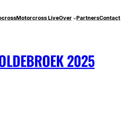
ocross
Motorcross Live
Over
Partners
Contact
 OLDEBROEK 2025