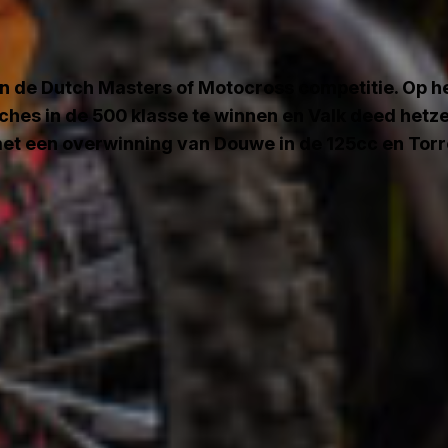
in de Dutch Masters of Motocross competitie. Op h
hes in de 500 klasse te winnen en Valk deed hetzel
t een overwinning van Douwe in de 125cc en Torre