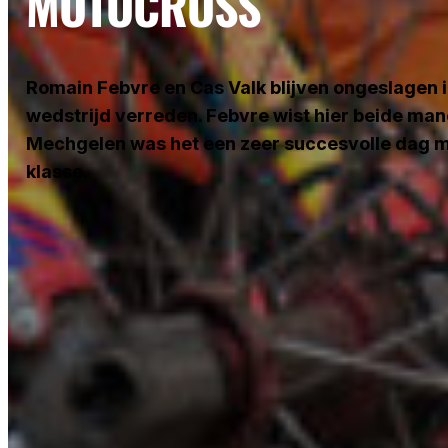
MOTOCROSS
Romain Febvre en Cas Valk blijven ongeslagen 
wedstrijd verreden. Febvre wist hier beide manc
Mechgelen was het een zeer succesvolle dag me
klasse.