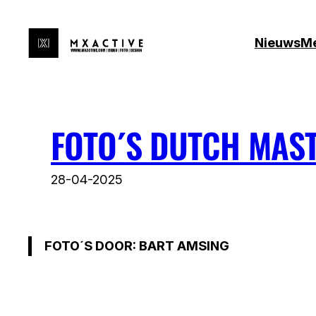
Ga
naar
Nieuws
M
de
inhoud
FOTO´S DUTCH MAS
28-04-2025
FOTO´S DOOR: BART AMSING