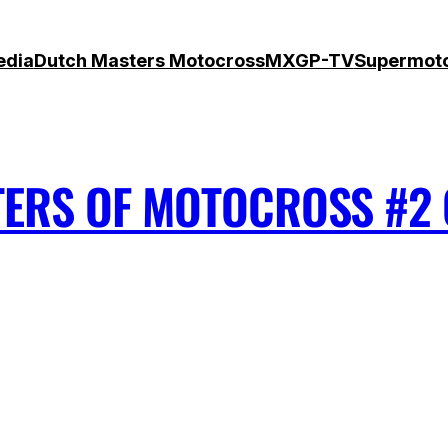
edia
Dutch Masters Motocross
MXGP-TV
Supermot
TERS OF MOTOCROSS #2