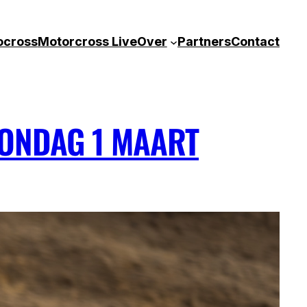
ocross
Motorcross Live
Over
Partners
Contact
ZONDAG 1 MAART