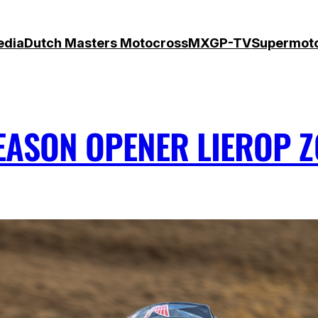
edia
Dutch Masters Motocross
MXGP-TV
Supermot
EASON OPENER LIEROP 